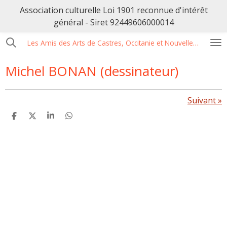
Association culturelle Loi 1901 reconnue d'intérêt
Passer
général - Siret 92449606000014
au
contenu
Les Amis des Arts de Castres, Occitanie et Nouvelle Aquitaine
principal
Michel BONAN (dessinateur)
Suivant
»
P
P
P
P
a
a
a
a
r
r
r
r
t
t
t
t
a
a
a
a
g
g
g
g
e
e
e
e
r
r
r
r