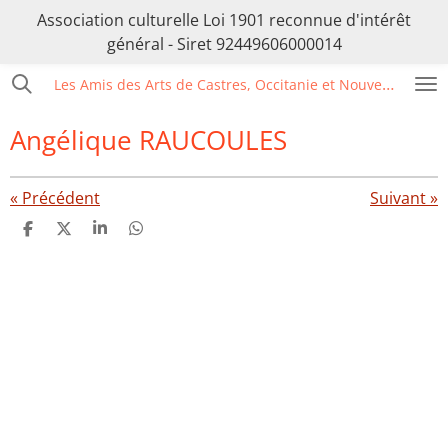
Association culturelle Loi 1901 reconnue d'intérêt
Passer
général - Siret 92449606000014
au
contenu
Les Amis des Arts de Castres, Occitanie et Nouvelle Aquitaine
principal
Angélique RAUCOULES
«
Précédent
Suivant
»
P
P
P
P
a
a
a
a
r
r
r
r
t
t
t
t
a
a
a
a
g
g
g
g
e
e
e
e
r
r
r
r